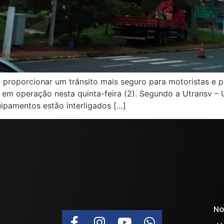
 proporcionar um trânsito mais seguro para motoristas e p
 em operação nesta quinta-feira (2). Segundo a Utransv – 
uipamentos estão interligados […]
No