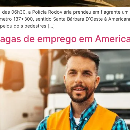
a das 06h30, a Polícia Rodoviária prendeu em flagrante u
ômetro 137+300, sentido Santa Bárbara D’Oeste à American
opelou dois pedestres […]
 vagas de emprego em Americ