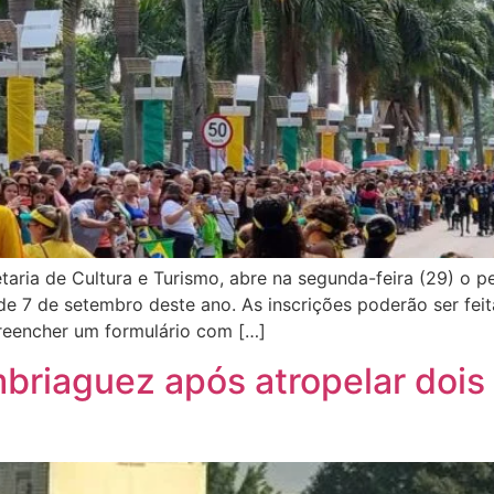
taria de Cultura e Turismo, abre na segunda-feira (29) o p
de 7 de setembro deste ano. As inscrições poderão ser feit
preencher um formulário com […]
riaguez após atropelar dois