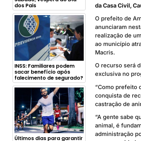
dos Pais
da Casa Civil, C
O prefeito de Am
anunciaram nesta
realização de um
ao município atr
Macris.
O recurso será d
INSS: Familiares podem
sacar benefício após
exclusiva no pro
falecimento de segurado?
“Como prefeito 
conquista de re
castração de ani
“A gente sabe q
animal, é fundam
administração po
Últimos dias para garantir