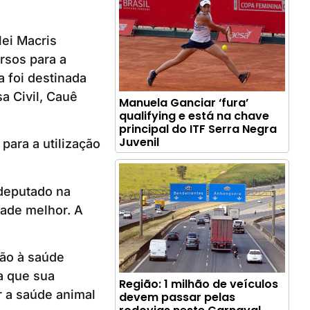
lei Macris
rsos para a
 foi destinada
a Civil, Cauê
Manuela Ganciar ‘fura’
qualifying e está na chave
principal do ITF Serra Negra
Juvenil
para a utilização
deputado na
dade melhor. A
ção à saúde
a que sua
Região: 1 milhão de veículos
r a saúde animal
devem passar pelas