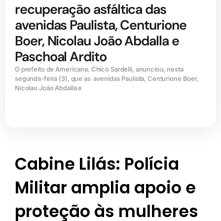
recuperação asfáltica das
avenidas Paulista, Centurione
Boer, Nicolau João Abdalla e
Paschoal Ardito
O prefeito de Americana, Chico Sardelli, anunciou, nesta
segunda-feira (3), que as avenidas Paulista, Centurione Boer,
Nicolau João Abdalla e
Cabine Lilás: Polícia
Militar amplia apoio e
proteção às mulheres