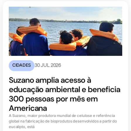
CIDADES
30 JUL 2026
Suzano amplia acesso à
educação ambiental e beneficia
300 pessoas por mês em
Americana
A Suzano, maior produtora mundial de celulose e referência
global na fabricação de bioprodutos desenvolvidos a partir do
eucalipto, está