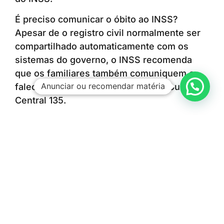
É preciso comunicar o óbito ao INSS?
Apesar de o registro civil normalmente ser
compartilhado automaticamente com os
sistemas do governo, o INSS recomenda
que os familiares também comuniquem o
Anunciar ou recomendar matéria
falecimento por meio do Meu INSS ou da
Central 135.
A medida ajuda a evitar depósitos indevidos
e reduz o risco de cobranças relacionadas a
pagamentos realizados após a morte do
segurado.
E o empréstimo consignado?
Outra dúvida frequente envolve os
empréstimos consignados contratados pelo
beneficiário.