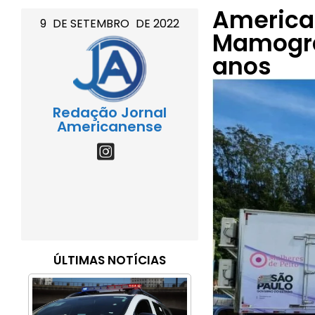
America
9
DE
SETEMBRO
DE
2022
Mamogra
anos
Redação Jornal
Americanense
ÚLTIMAS NOTÍCIAS