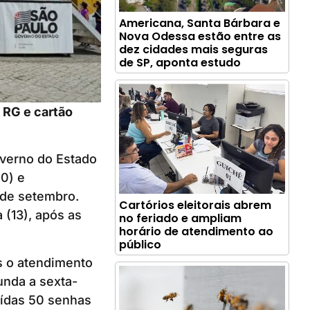
Americana, Santa Bárbara e
Nova Odessa estão entre as
dez cidades mais seguras
de SP, aponta estudo
 RG e cartão
overno do Estado
10) e
 de setembro.
Cartórios eleitorais abrem
 (13), após as
no feriado e ampliam
horário de atendimento ao
público
s o atendimento
unda a sexta-
uídas 50 senhas