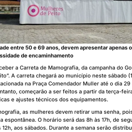
ade entre 50 e 69 anos, devem apresentar apenas o
essidade de encaminhamento
eceber a Carreta de Mamografia, da campanha do G
to”. A carreta chegará ao município neste sábado (
acionada na Praça Comendador Muller até o dia 29
anto, começarão a ser feitos a partir da terça-feira
ricas e ajustes técnicos dos equipamentos.
ografia, as mulheres devem retirar uma senha, poi
 espontânea. O horário será das 8h às 17h, de seg
às 12h, aos sábados. Durante a semana serão distrib