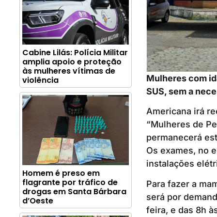
Cabine Lilás: Polícia Militar
amplia apoio e proteção
às mulheres vítimas de
Mulheres com id
violência
SUS, sem a nec
Americana irá r
“Mulheres de Pei
permanecerá est
Os exames, no ent
instalações elét
Homem é preso em
flagrante por tráfico de
Para fazer a mam
drogas em Santa Bárbara
será por demanda
d’Oeste
feira, e das 8h 