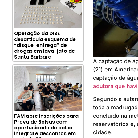
Operação da DISE
desarticula esquema de
“disque-entrega” de
drogas em lava-jato de
Santa Bárbara
A captação de ág
(21) em America
captação de água
adutora que havi
Segundo a autarq
toda a madrugada
concluído na me
FAM abre inscrições para
Prova de Bolsas com
reservatórios e
oportunidade de bolsa
cidade.
integral e descontos em