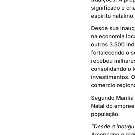
significado e cr
espírito natalino.
Desde sua inaug
na economia loc
outros 3.500 ind
fortalecendo o s
recebeu milhares
consolidando o 
investimentos. 
comércio regiona
Segundo Marilia 
Natal do empree
população.
“Desde a inaugur
Americana e reg