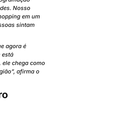
ades. Nosso
 shopping em um
ssoas sintam
e agora é
 está
, ele chega como
ião”, afirma o
ro