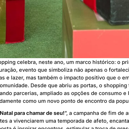
ping celebra, neste ano, um marco histórico: o pri
uração, evento que simboliza não apenas o fortale
as e lazer, mas também o impacto positivo que o e
comunidade. Desde que abriu as portas, o shopping
ando parcerias, ampliado as opções de consumo e l
idamente como um novo ponto de encontro da popu
Natal para chamar de seu!
”, a campanha de fim de 
antes a vivenciarem uma temporada de afeto, encan
posta é inspirar encontros, estimular a troca de pr