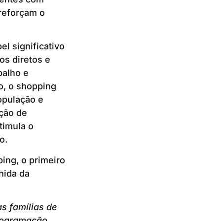
 reforçam o
 significativo
s diretos e
balho e
o, o shopping
opulação e
ção de
timula o
o.
ing, o primeiro
hida da
s famílias de
rogramação