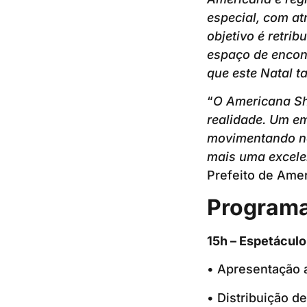
especial, com at
objetivo é retri
espaço de encon
que este Natal 
“
O Americana Sh
realidade. Um e
movimentando no
mais uma excele
Prefeito de Amer
Programa
15h – Espetáculo
• Apresentação 
• Distribuição de