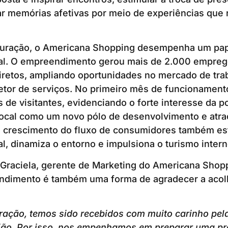
iar memórias afetivas por meio de experiências que
uração, o Americana Shopping desempenha um papel
al. O empreendimento gerou mais de 2.000 emprego
iretos, ampliando oportunidades no mercado de tra
etor de serviços. No primeiro mês de funcionament
 de visitantes, evidenciando o forte interesse da p
local como um novo pólo de desenvolvimento e atra
O crescimento do fluxo de consumidores também es
l, dinamiza o entorno e impulsiona o turismo intern
Graciela, gerente de Marketing do Americana Shopp
ndimento é também uma forma de agradecer a acol
ação, temos sido recebidos com muito carinho pela
ião. Por isso, nos empenhamos em preparar uma p