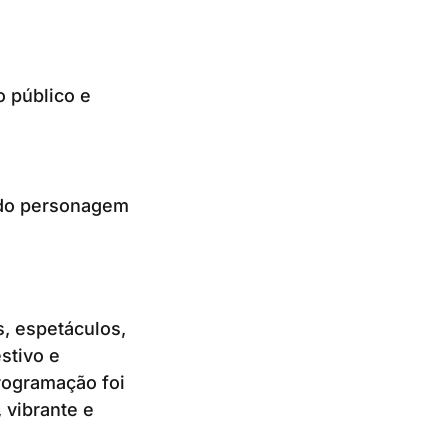
 público e
o do personagem
, espetáculos,
stivo e
rogramação foi
 vibrante e