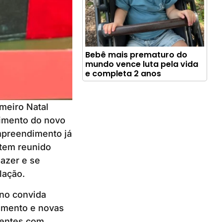
Bebê mais prematuro do
mundo vence luta pela vida
e completa 2 anos
meiro Natal
cimento do novo
mpreendimento já
 tem reunido
azer e se
lação.
ano convida
tamento e novas
esentes com