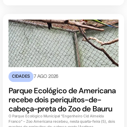
CIDADES
7 AGO 2026
Parque Ecológico de Americana
recebe dois periquitos-de-
cabeça-preta do Zoo de Bauru
O Parque Ecológico Municipal “Engenheiro Cid Almeida
Franco” – Zoo Americana recebeu, nesta quarta-feira (5), dois
machos de periquitos-de-cabeça-preta (Aratinga