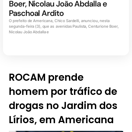
Boer, Nicolau João Abdalla e
Paschoal Ardito
O prefeito de Americana, Chico Sardelli, anunciou, nesta
segunda-feira (3), que as avenidas Paulista, Centurione Boer,
Nicolau João Abdalla e
ROCAM prende
homem por tráfico de
drogas no Jardim dos
Lírios, em Americana