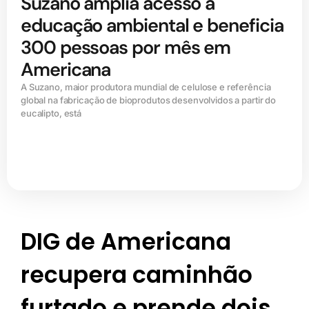
Suzano amplia acesso à
educação ambiental e beneficia
300 pessoas por mês em
Americana
A Suzano, maior produtora mundial de celulose e referência
global na fabricação de bioprodutos desenvolvidos a partir do
eucalipto, está
DIG de Americana
recupera caminhão
furtado e prende dois