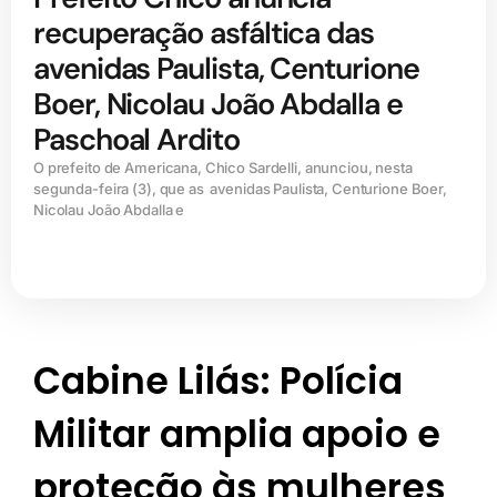
recuperação asfáltica das
avenidas Paulista, Centurione
Boer, Nicolau João Abdalla e
Paschoal Ardito
O prefeito de Americana, Chico Sardelli, anunciou, nesta
segunda-feira (3), que as avenidas Paulista, Centurione Boer,
Nicolau João Abdalla e
Cabine Lilás: Polícia
Militar amplia apoio e
proteção às mulheres