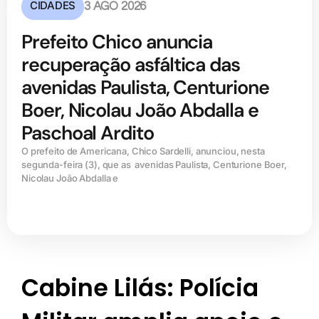
CIDADES
3 AGO 2026
Prefeito Chico anuncia
recuperação asfáltica das
avenidas Paulista, Centurione
Boer, Nicolau João Abdalla e
Paschoal Ardito
O prefeito de Americana, Chico Sardelli, anunciou, nesta
segunda-feira (3), que as avenidas Paulista, Centurione Boer,
Nicolau João Abdalla e
Cabine Lilás: Polícia