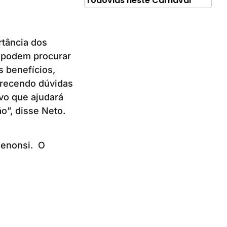
rodovias neste Carnaval
rtância dos
s podem procurar
s benefícios,
arecendo dúvidas
ivo que ajudará
o”, disse Neto.
rdenonsi. O