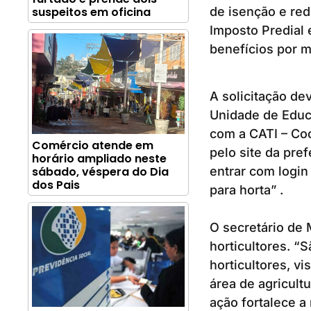
de isenção e red
suspeitos em oficina
Imposto Predial 
benefícios por m
A solicitação de
Unidade de Educa
com a CATI – Coo
Comércio atende em
pelo site da pref
horário ampliado neste
sábado, véspera do Dia
entrar com login
dos Pais
para horta” .
O secretário de 
horticultores. “
horticultores, vi
área de agricult
ação fortalece a