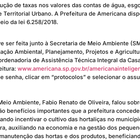
ução de taxas nos valores das contas de água, esgo
e Territorial Urbano. A Prefeitura de Americana disp
eio da lei 6.258/2018.
ve ser feita junto à Secretaria de Meio Ambiente (S
ção Ambiental, Planejamento, Projetos e Agricultu
rdenadoria de Assistência Técnica Integral da Casa
eitura:
www.americana.sp.gov.br/americanaintelige
 e senha, clicar em “protocolos” e selecionar o ass
Meio Ambiente, Fabio Renato de Oliveira, falou sobr
São benefícios importantes que a prefeitura concede
sando incentivar o cultivo das hortaliças no municíp
ura, auxiliando na economia e na gestão dos pequen
 manutenção das hortas e dos produtos, beneficiand