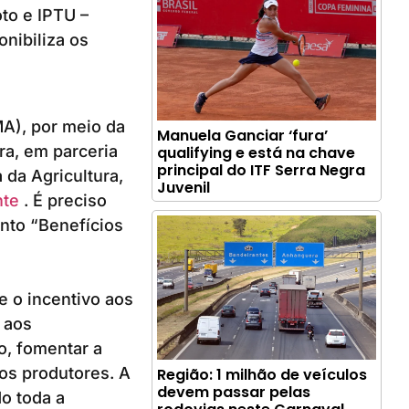
to e IPTU –
onibiliza os
MA), por meio da
Manuela Ganciar ‘fura’
ra, em parceria
qualifying e está na chave
principal do ITF Serra Negra
 da Agricultura,
Juvenil
nte
. É preciso
unto “Benefícios
e o incentivo aos
 aos
io, fomentar a
os produtores. A
Região: 1 milhão de veículos
devem passar pelas
o toda a