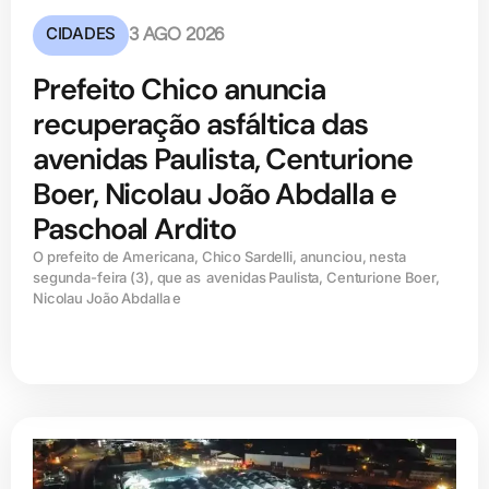
CIDADES
3 AGO 2026
Prefeito Chico anuncia
recuperação asfáltica das
avenidas Paulista, Centurione
Boer, Nicolau João Abdalla e
Paschoal Ardito
O prefeito de Americana, Chico Sardelli, anunciou, nesta
segunda-feira (3), que as avenidas Paulista, Centurione Boer,
Nicolau João Abdalla e