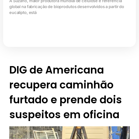
A Suzano, maior produtora mundial de celulose e referência
global na fabricação de bioprodutos desenvolvidos a partir do
eucalipto, está
DIG de Americana
recupera caminhão
furtado e prende dois
suspeitos em oficina