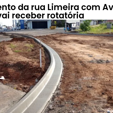
nto da rua Limeira com A
vai receber rotatória