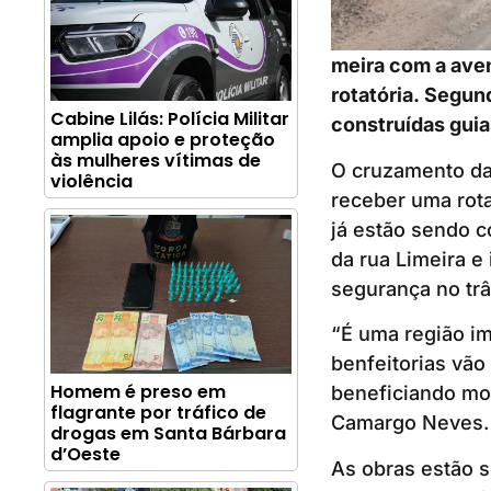
meira com a aven
rotatória. Segun
Cabine Lilás: Polícia Militar
construídas guia
amplia apoio e proteção
às mulheres vítimas de
O cruzamento da 
violência
receber uma rota
já estão sendo c
da rua Limeira e
segurança no trâ
“É uma região im
benfeitorias vão
Homem é preso em
beneficiando mot
flagrante por tráfico de
Camargo Neves.
drogas em Santa Bárbara
d’Oeste
As obras estão 