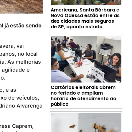
Americana, Santa Bárbara e
Nova Odessa estão entre as
dez cidades mais seguras
al já estão sendo
de SP, aponta estudo
avera, vai
banos, no local
ia. As melhorias
 agilidade e
o.
Cartórios eleitorais abrem
, e as
no feriado e ampliam
uxo de veículos,
horário de atendimento ao
público
Adriano Alvarenga
presa Caprem,