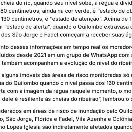
cheia do rio, quando seu nível sobe, a régua é divi
 80 centímetros, ainda na cor verde, é “estado de o
 130 centímetros, é “estado de atenção”. Acima de 
m “estado de alerta”, quando o Quilombo extravasa 
s dos São Jorge e Fadel começam a receber suas ág
nto dessas informações em tempo real os morador
cluídos desde 2021 em um grupo de WhatsApp com a
s também acompanhem a evolução do nível do ribeir
 alguns imóveis das áreas de risco monitoradas só
gua do Quilombo quando o nível passa dos 160 cent
ta com a imagem da régua naquele momento, o mor
 dele é resiliente às cheias do ribeirão”, lembrou o
iderados em áreas de risco de inundação pelo Quil
o, São Jorge, Flórida e Fadel, Vila Azenha e Colônia
no Lopes Iglesia são indiretamente afetados quand