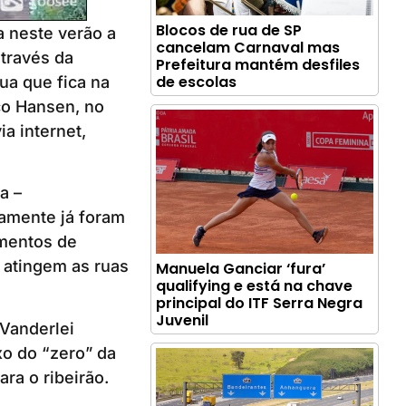
Blocos de rua de SP
a neste verão a
cancelam Carnaval mas
através da
Prefeitura mantém desfiles
de escolas
ua que fica na
co Hansen, no
a internet,
a –
camente já foram
mentos de
 atingem as ruas
Manuela Ganciar ‘fura’
qualifying e está na chave
principal do ITF Serra Negra
Juvenil
Vanderlei
xo do “zero” da
ra o ribeirão.