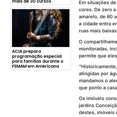
mais de 30 cursos
Em situações de 
cores. De zero a
amarelo, de 80 a
a cidade entra e
ruas mais baixa
O compartilhame
monitoradas, in
ACIA prepara
permite que ele
programação especial
para famílias durante o
FEMAM em Americana
“Historicamente,
atingidas por á
mandamos o aler
que ponto a casa
Os imóveis cons
jardins Conceiçã
destes, imóveis 