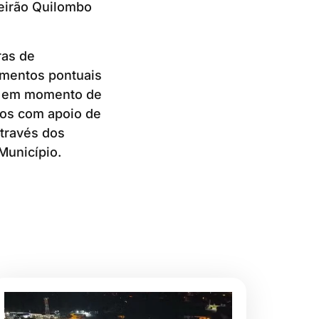
eirão Quilombo
ras de
amentos pontuais
s) em momento de
dos com apoio de
através dos
Município.