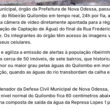
unicipal, órgão da Prefeitura de Nova Odessa, pass
l do Ribeirão Quilombo em tempo real, 24h por fia, 
a câmera de vídeo diretamente apontada para a rég
ação de Captação de Água) do final da Rua Frederi
. Os integrantes do órgão têm acesso às imagens vi
eus celulares.
 e agiliza a emissão de alertas à população ribeirinh
s cerca de 50 imóveis, de sete bairros, que histori
nor ou maior grau pelas águas do Quilombo em mo
ção, quando as águas do rio transbordam da calha e
enador da Defesa Civil Municipal de Nova Odessa, 
 nível normal do Quilombo fica 60 centímetros abai
 na composta de saída da água da Represa Lopes 1 pa