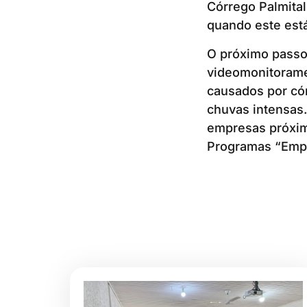
Córrego Palmita
quando este está
O próximo passo,
videomonitorame
causados por có
chuvas intensas
empresas próxima
Programas “Empr