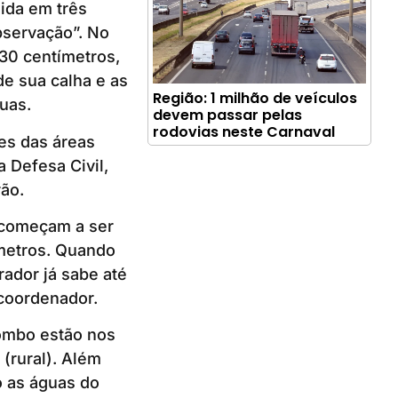
dida em três
bservação”. No
130 centímetros,
de sua calha e as
Região: 1 milhão de veículos
uas.
devem passar pelas
rodovias neste Carnaval
es das áreas
 Defesa Civil,
ão.
 começam a ser
ímetros. Quando
ador já sabe até
 coordenador.
ombo estão nos
 (rural). Além
o as águas do