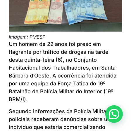
Imagem: PMESP
Um homem de 22 anos foi preso em
flagrante por tráfico de drogas na tarde
desta quinta-feira (6), no Conjunto
Habitacional dos Trabalhadores, em Santa
Bárbara d’Oeste. A ocorrência foi atendida
por uma equipe da Força Tática do 19º
Batalhão de Polícia Militar do Interior (19º
BPM/I).
Segundo informações da Polícia Militar, os
Anunciar ou recomendar matéria
policiais receberam denúncias sobre um
indivíduo que estaria comercializando