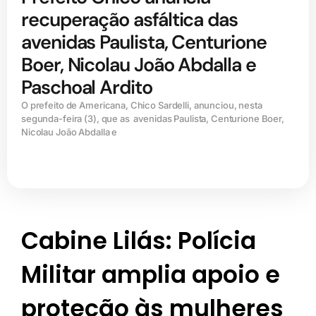
recuperação asfáltica das
avenidas Paulista, Centurione
Boer, Nicolau João Abdalla e
Paschoal Ardito
O prefeito de Americana, Chico Sardelli, anunciou, nesta
segunda-feira (3), que as avenidas Paulista, Centurione Boer,
Nicolau João Abdalla e
Cabine Lilás: Polícia
Militar amplia apoio e
proteção às mulheres