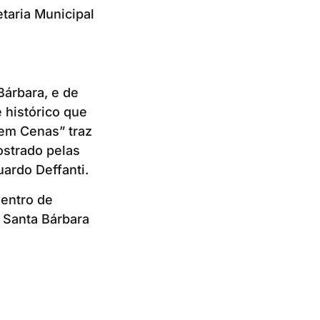
etaria Municipal
Bárbara, e de
 histórico que
 em Cenas” traz
ostrado pelas
uardo Deffanti.
Centro de
e Santa Bárbara