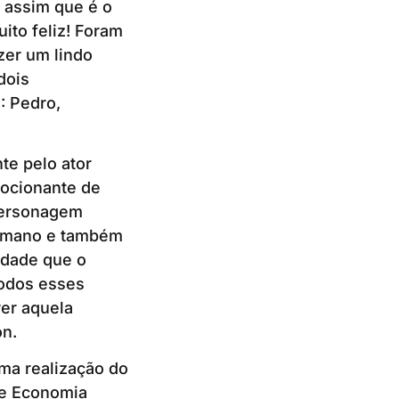
 assim que é o
ito feliz! Foram
zer um lindo
dois
: Pedro,
te pelo ator
mocionante de
 personagem
humano e também
idade que o
todos esses
ver aquela
on.
ma realização do
 e Economia