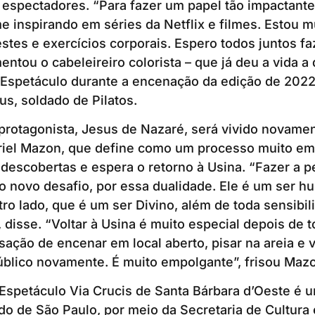
espectadores. “Para fazer um papel tão impactante
e inspirando em séries da Netflix e filmes. Estou mu
stes e exercícios corporais. Espero todos juntos fa
ntou o cabeleireiro colorista – que já deu a vida a 
Espetáculo durante a encenação da edição de 2022
nus, soldado de Pilatos.
 protagonista, Jesus de Nazaré, será vivido novamen
briel Mazon, que define como um processo muito e
edescobertas e espera o retorno à Usina. “Fazer a
o novo desafio, por essa dualidade. Ele é um ser 
ro lado, que é um ser Divino, além de toda sensibil
, disse. “Voltar à Usina é muito especial depois de 
nsação de encenar em local aberto, pisar na areia e 
úblico novamente. É muito empolgante”, frisou Maz
Espetáculo Via Crucis de Santa Bárbara d’Oeste é u
o de São Paulo, por meio da Secretaria de Cultura