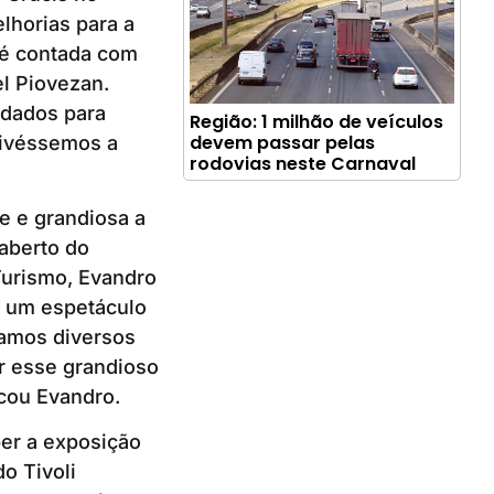
lhorias para a
 é contada com
el Piovezan.
idados para
Região: 1 milhão de veículos
devem passar pelas
 tivéssemos a
rodovias neste Carnaval
e e grandiosa a
aberto do
Turismo, Evandro
e um espetáculo
bamos diversos
r esse grandioso
icou Evandro.
er a exposição
o Tivoli