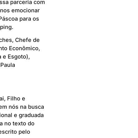
essa parceria com
s nos emocionar
 Páscoa para os
pping.
nches, Chefe de
ento Econômico,
 e Esgoto),
 Paula
i, Filho e
 em nós na busca
sional e graduada
a no texto do
escrito pelo