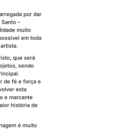
arregada por dar
o Santo –
lidade muito
possível em toda
artista.
isto, que será
rojetos, sendo
incipal.
 de fé e força e
olver esta
do e marcante
ior história de
onagem é muito