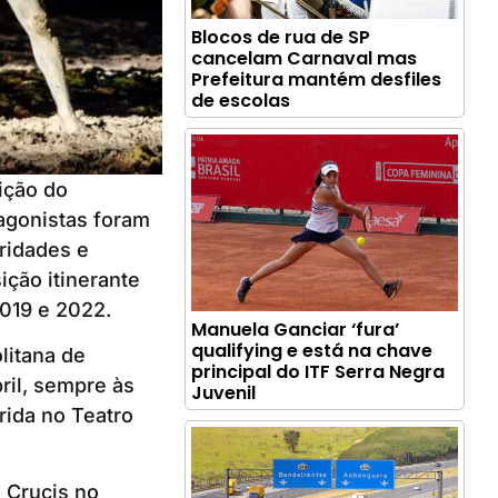
Blocos de rua de SP
cancelam Carnaval mas
Prefeitura mantém desfiles
de escolas
ição do
tagonistas foram
ridades e
ção itinerante
2019 e 2022.
Manuela Ganciar ‘fura’
qualifying e está na chave
litana de
principal do ITF Serra Negra
ril, sempre às
Juvenil
rida no Teatro
 Crucis no