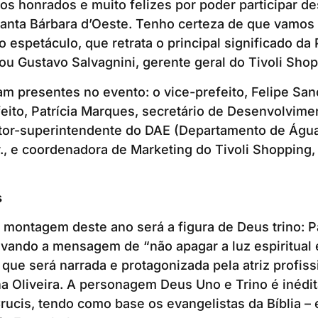
s honrados e muito felizes por poder participar d
 Santa Bárbara d’Oeste. Tenho certeza de que vamo
espetáculo, que retrata o principal significado da
ltou Gustavo Salvagnini, gerente geral do Tivoli Sho
m presentes no evento: o vice-prefeito, Felipe Sa
eito, Patrícia Marques, secretário de Desenvolvim
etor-superintendente do DAE (Departamento de Água
., e coordenadora de Marketing do Tivoli Shopping,
s
 montagem deste ano será a figura de Deus trino: Pa
levando a mensagem de “não apagar a luz espiritual
 que será narrada e protagonizada pela atriz profis
 Oliveira. A personagem Deus Uno e Trino é inédit
rucis, tendo como base os evangelistas da Bíblia – 