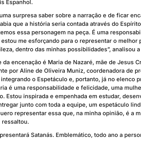
is Espanhol.
 uma surpresa saber sobre a narração e de ficar enc
abia que a história seria contada através do Espírit
temos essa personagem na peça. É uma responsabi
 estou me esforçando para o representar o melhor 
ileza, dentro das minhas possibilidades”, analisou a 
te da encenação é Maria de Nazaré, mãe de Jesus Cr
nte por Aline de Oliveira Muniz, coordenadora de p
integrando o Espetáculo e, portanto, já no elenco pr
ia é uma responsabilidade e felicidade, uma mulher
o. Estou inspirada e empenhada em estudar, desenv
tregar junto com toda a equipe, um espetáculo lin
Quero representar essa que, na minha opinião, é a ma
 ressaltou.
epresentará Satanás. Emblemático, todo ano a pers