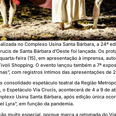
ealizada no Complexo Usina Santa Bárbara, a 24ª ed
rucis de Santa Bárbara d’Oeste foi lançada. Os pro
quarta-feira (15), em apresentação à imprensa, auto
ivoli Shopping. O evento lançou também a 7ª exposi
nas”, com registros íntimos das apresentações de 
s consolidado espetáculo teatral da Região Metropo
o Espetáculo Via Crucis, acontecerá de 4 a 9 de ab
plexo Usina Santa Bárbara, após edição única ocor
el Lyra”, em função da pandemia.
ão muito especial, porque marca a retomada do Via