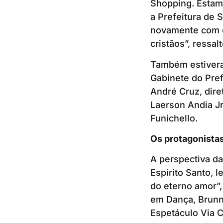
Shopping. Estamo
a Prefeitura de
novamente com o 
cristãos”, ressa
Também estivera
Gabinete do Pref
André Cruz, dir
Laerson Andia Jr
Funichello.
Os protagonista
A perspectiva da
Espírito Santo, 
do eterno amor”,
em Dança, Brunna
Espetáculo Via C