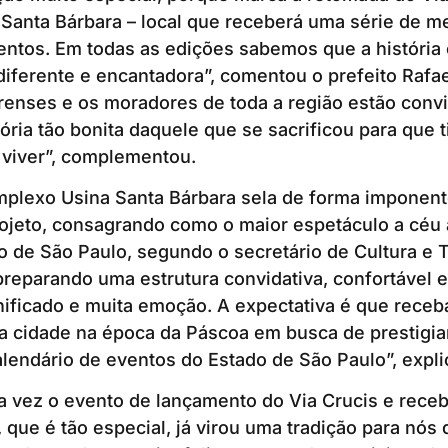
anta Bárbara – local que receberá uma série de me
entos. Em todas as edições sabemos que a história
diferente e encantadora”, comentou o prefeito Rafa
renses e os moradores de toda a região estão conv
stória tão bonita daquele que se sacrificou para que
 viver”, complementou.
mplexo Usina Santa Bárbara sela de forma imponent
ojeto, consagrando como o maior espetáculo a céu 
do de São Paulo, segundo o secretário de Cultura e 
preparando uma estrutura convidativa, confortável 
nificado e muita emoção. A expectativa é que rece
a cidade na época da Páscoa em busca de prestigia
lendário de eventos do Estado de São Paulo”, expl
 vez o evento de lançamento do Via Crucis e receb
 que é tão especial, já virou uma tradição para nós d