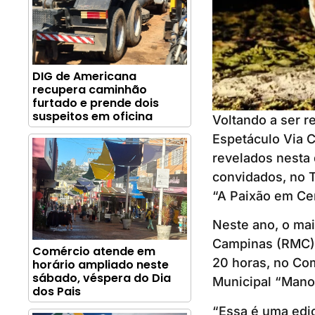
DIG de Americana
recupera caminhão
furtado e prende dois
suspeitos em oficina
Voltando a ser r
Espetáculo Via C
revelados nesta 
convidados, no T
“A Paixão em Ce
Neste ano, o mai
Campinas (RMC), 
Comércio atende em
20 horas, no Com
horário ampliado neste
sábado, véspera do Dia
Municipal “Mano
dos Pais
“Essa é uma ediç