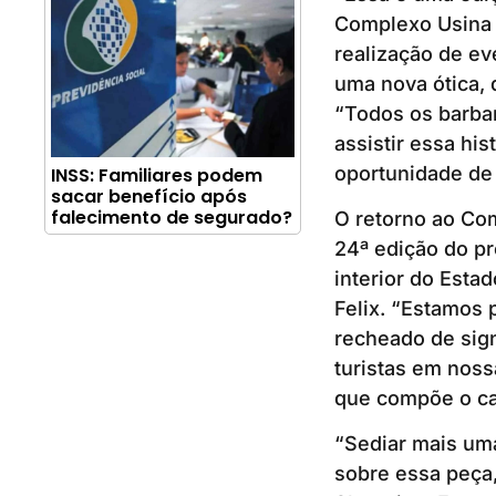
Complexo Usina S
realização de ev
uma nova ótica, 
“Todos os barba
assistir essa hi
oportunidade de
INSS: Familiares podem
sacar benefício após
falecimento de segurado?
O retorno ao Co
24ª edição do pr
interior do Esta
Felix. “Estamos 
recheado de sig
turistas em noss
que compõe o ca
“Sediar mais uma
sobre essa peça,