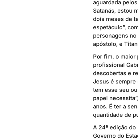
aguardada pelos 
Satanás, estou m
dois meses de te
espetáculo”, come
personagens no 
apóstolo, e Tita
Por fim, o maior
profissional Ga
descobertas e r
Jesus é sempre 
tem esse seu out
papel necessita”
anos. É ter a se
quantidade de p
A 24ª edição do 
Governo do Estad