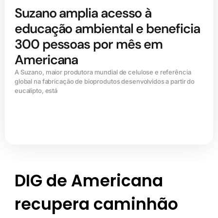
Suzano amplia acesso à
educação ambiental e beneficia
300 pessoas por mês em
Americana
A Suzano, maior produtora mundial de celulose e referência
global na fabricação de bioprodutos desenvolvidos a partir do
eucalipto, está
DIG de Americana
recupera caminhão