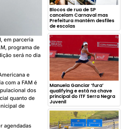
Blocos de rua de SP
cancelam Carnaval mas
Prefeitura mantém desfiles
de escolas
, em parceria
FAM, programa de
dição será no dia
 Americana e
ria com a FAM é
Manuela Ganciar ‘fura’
opulacional dos
qualifying e está na chave
principal do ITF Serra Negra
cial quanto de
Juvenil
nicipal de
er agendadas