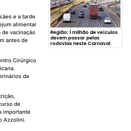
cães e a tarde
jejum alimentar
Região: 1 milhão de veículos
a de vacinação
devem passar pelas
em antes de
rodovias neste Carnaval
ntro Cirúrgico
icana.
erinários da
rição,
curso de
a importante
 Azzolini.