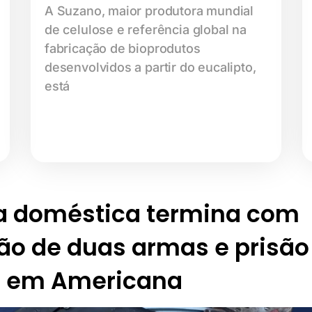
A Suzano, maior produtora mundial
de celulose e referência global na
fabricação de bioprodutos
desenvolvidos a partir do eucalipto,
está
ia doméstica termina com
ão de duas armas e prisão
o em Americana