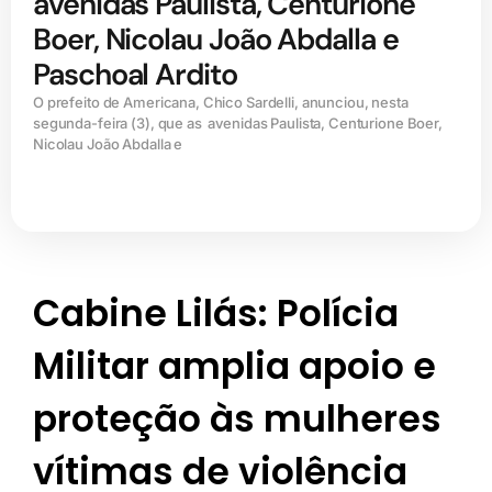
avenidas Paulista, Centurione
Boer, Nicolau João Abdalla e
Paschoal Ardito
O prefeito de Americana, Chico Sardelli, anunciou, nesta
segunda-feira (3), que as avenidas Paulista, Centurione Boer,
Nicolau João Abdalla e
Cabine Lilás: Polícia
Militar amplia apoio e
proteção às mulheres
vítimas de violência