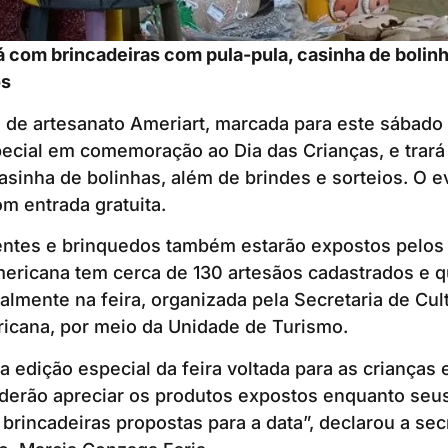
 com brincadeiras com pula-pula, casinha de bolinh
os
a de artesanato Ameriart, marcada para este sábado 
pecial em comemoração ao Dia das Crianças, e trará
asinha de bolinhas, além de brindes e sorteios. O 
om entrada gratuita.
ntes e brinquedos também estarão expostos pelos
mericana tem cerca de 130 artesãos cadastrados e 
lmente na feira, organizada pela Secretaria de Cul
ricana, por meio da Unidade de Turismo.
edição especial da feira voltada para as crianças e
derão apreciar os produtos expostos enquanto seus
brincadeiras propostas para a data”, declarou a sec