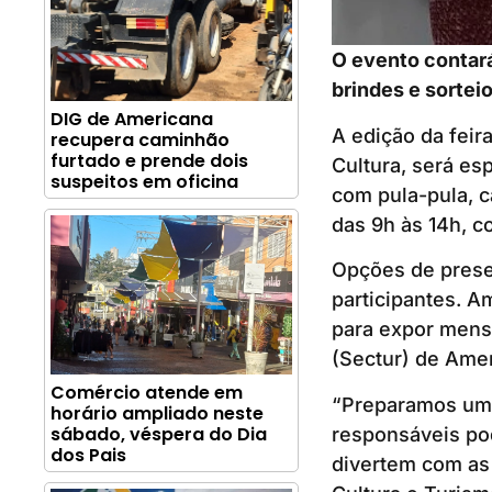
O evento contará
brindes e sortei
DIG de Americana
A edição da feir
recupera caminhão
furtado e prende dois
Cultura, será es
suspeitos em oficina
com pula-pula, c
das 9h às 14h, c
Opções de prese
participantes. A
para expor mensa
(Sectur) de Ame
Comércio atende em
“Preparamos uma 
horário ampliado neste
sábado, véspera do Dia
responsáveis po
dos Pais
divertem com as 