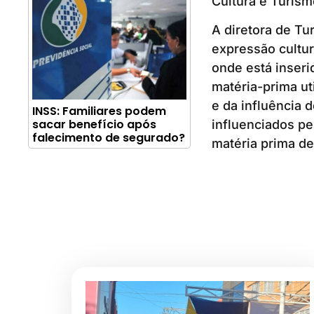
Cultura e Turism
A diretora de Tu
expressão cultura
onde está inser
matéria-prima uti
e da influência
INSS: Familiares podem
sacar benefício após
influenciados pel
falecimento de segurado?
matéria prima de