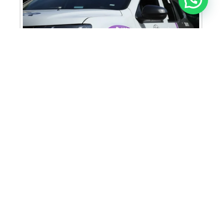
Cabine Lilás: Polícia Militar amplia apoio e
proteção às mulheres vítimas de violência
Homem é preso em flagrante por tráfico
de drogas em Santa Bárbara d’Oeste