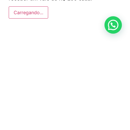
Carregando...
Anunciar ou recomendar matéria
ÚLTIMAS NOTÍCIAS
DIG de Americana recupera caminhão
furtado e prende dois suspeitos em oficina