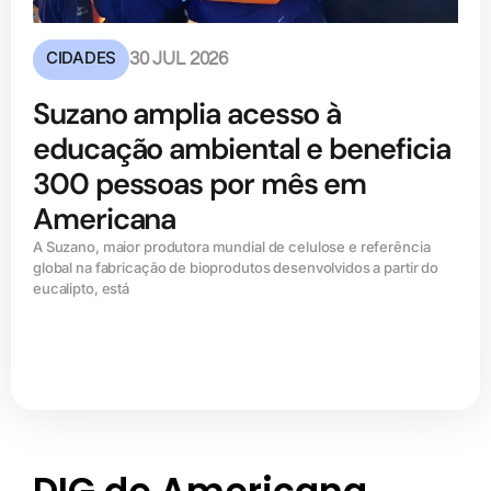
CIDADES
30 JUL 2026
Suzano amplia acesso à
educação ambiental e beneficia
300 pessoas por mês em
Americana
A Suzano, maior produtora mundial de celulose e referência
global na fabricação de bioprodutos desenvolvidos a partir do
eucalipto, está