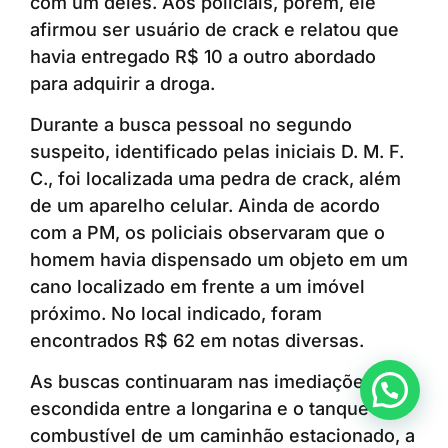
com um deles. Aos policiais, porém, ele
afirmou ser usuário de crack e relatou que
havia entregado R$ 10 a outro abordado
para adquirir a droga.
Durante a busca pessoal no segundo
suspeito, identificado pelas iniciais D. M. F.
C., foi localizada uma pedra de crack, além
de um aparelho celular. Ainda de acordo
com a PM, os policiais observaram que o
homem havia dispensado um objeto em um
cano localizado em frente a um imóvel
próximo. No local indicado, foram
encontrados R$ 62 em notas diversas.
As buscas continuaram nas imediações e,
Anunciar ou recomendar matéria
escondida entre a longarina e o tanque de
combustível de um caminhão estacionado, a