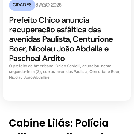
CIDADES
3 AGO 2026
Prefeito Chico anuncia
recuperação asfáltica das
avenidas Paulista, Centurione
Boer, Nicolau João Abdalla e
Paschoal Ardito
O prefeito de Americana, Chico Sardelli, anunciou, nesta
segunda-feira (3), que as avenidas Paulista, Centurione Boer,
Nicolau João Abdalla e
Cabine Lilás: Polícia