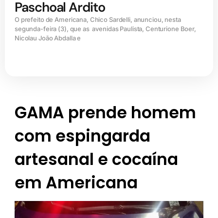
Paschoal Ardito
O prefeito de Americana, Chico Sardelli, anunciou, nesta
segunda-feira (3), que as avenidas Paulista, Centurione Boer,
Nicolau João Abdalla e
GAMA prende homem
com espingarda
artesanal e cocaína
em Americana