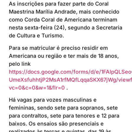
As inscrições para fazer parte do Coral
Maestrina Marília Andrade, mais conhecido
como Corda Coral de Americana terminam
nesta sexta-feira (24), segundo a Secretaria
de Cultura e Turismo.
Para se matricular é preciso residir em
Americana ou região e ter mais de 18 anos,
pelo link
https://docs.google.com/forms/d/e/1FAIpQLS
UmeXsfuhhtjP2MsA1rfMQfLqqaSKX67jWg/view
vc=0&c=0&w=1&flr=0
.
Há vagas para vozes masculinas e
femininas, sendo sete para sopranos, sete
para contraltos, sete para tenores e 12 para
baixos. Os ensaios são presenciais e
realizados às terças e quintas, das 19 às