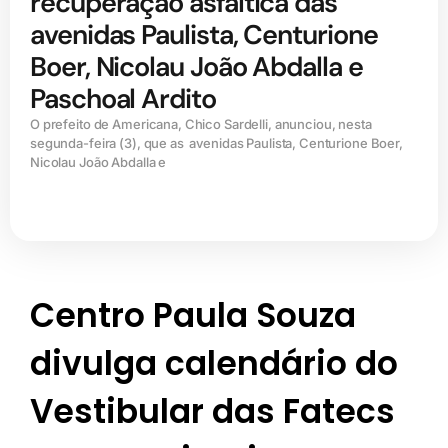
recuperação asfáltica das
avenidas Paulista, Centurione
Boer, Nicolau João Abdalla e
Paschoal Ardito
O prefeito de Americana, Chico Sardelli, anunciou, nesta
segunda-feira (3), que as avenidas Paulista, Centurione Boer,
Nicolau João Abdalla e
Centro Paula Souza
divulga calendário do
Vestibular das Fatecs