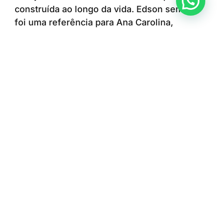
Anunciar ou recomendar matéria
construída ao longo da vida. Edson sempre
foi uma referência para Ana Carolina,
enquanto a escolha e a dedicação da filha à
enfermagem também contribuíram para que
ele encontrasse uma nova oportunidade de
seguir cuidando das pessoas. A convivência
diária no ambiente profissional permite que
a relação entre pai e filha continue se
fortalecendo e que eles sigam aprendendo
um com o outro.
Para Ana Carolina, trabalhar no mesmo
hospital que o pai representa orgulho e a
oportunidade de conviver diariamente com
uma das suas principais referências.
“O Hospital Municipal de Americana faz