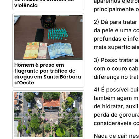
aparelhos eletrô
violência
principalmente 
2) Dá para trata
da pele é uma c
profundas e inf
mais superficiai
3) Posso tratar
Homem é preso em
com o couro cabe
flagrante por tráfico de
drogas em Santa Bárbara
diferença no tra
d’Oeste
4) É possível cu
também agem mui
de hidratar, aux
perda de gordura
consideráveis co
Nada de cair nes