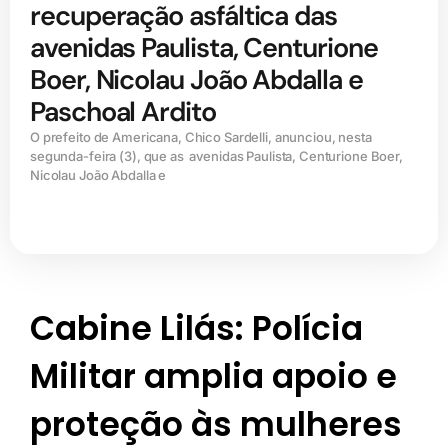
recuperação asfáltica das
avenidas Paulista, Centurione
Boer, Nicolau João Abdalla e
Paschoal Ardito
O prefeito de Americana, Chico Sardelli, anunciou, nesta
segunda-feira (3), que as avenidas Paulista, Centurione Boer,
Nicolau João Abdalla e
Cabine Lilás: Polícia
Militar amplia apoio e
proteção às mulheres