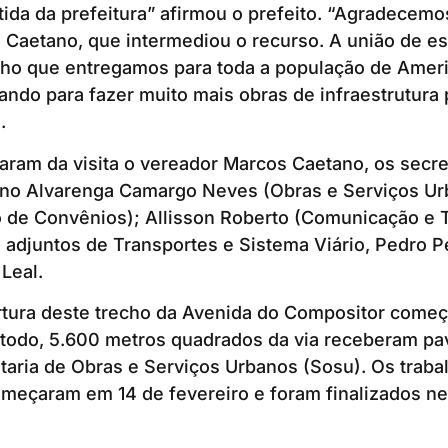
tida da prefeitura” afirmou o prefeito. “Agradece
Caetano, que intermediou o recurso. A união de es
alho que entregamos para toda a população de Amer
ndo para fazer muito mais obras de infraestrutura 
o.
ram da visita o vereador Marcos Caetano, os secre
ano Alvarenga Camargo Neves (Obras e Serviços Urb
o de Convênios); Allisson Roberto (Comunicação e 
 adjuntos de Transportes e Sistema Viário, Pedro Pe
Leal.
rtura deste trecho da Avenida do Compositor começ
o todo, 5.600 metros quadrados da via receberam p
aria de Obras e Serviços Urbanos (Sosu). Os traba
eçaram em 14 de fevereiro e foram finalizados nes