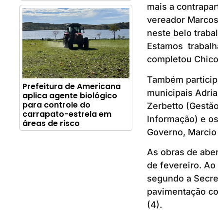
mais a contrapar
vereador Marcos 
neste belo trab
Estamos trabalha
completou Chic
Também participa
Prefeitura de Americana
municipais Adri
aplica agente biológico
para controle do
Zerbetto (Gestã
carrapato-estrela em
Informação) e os
áreas de risco
Governo, Marcio 
As obras de abe
de fevereiro. A
segundo a Secret
pavimentação com
(4).