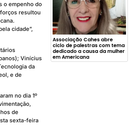
mos o empenho do
forços resultou
icana.
pela cidade”,
Associação Cahes abre
ciclo de palestras com tema
tários
dedicado a causa da mulher
em Americana
anos); Vinícius
Tecnologia da
ol, e de
aram no dia 1º
avimentação,
lhos de
ta sexta-feira