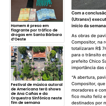
Com a conclusão
(Utransv) executa
Homem é preso em
início da semana
flagrante por tráfico de
drogas em Santa Bárbara
As obras de pavi
d’Oeste
Compositor, na r
totalizaram R$ 74
para o trânsito e
prefeito Chico Sa
importância das 
“A abertura, pav
Compositor, que
Festival de música autoral
de Americana terá shows
moradores e com
de Ana Cañas e da
fico muito feliz
Orquestra Sinfônica neste
fim de semana
destinados por m