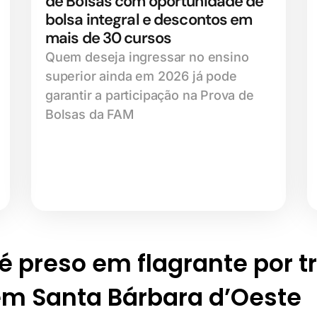
de Bolsas com oportunidade de
bolsa integral e descontos em
mais de 30 cursos
Quem deseja ingressar no ensino
superior ainda em 2026 já pode
garantir a participação na Prova de
Bolsas da FAM
preso em flagrante por tr
em Santa Bárbara d’Oeste