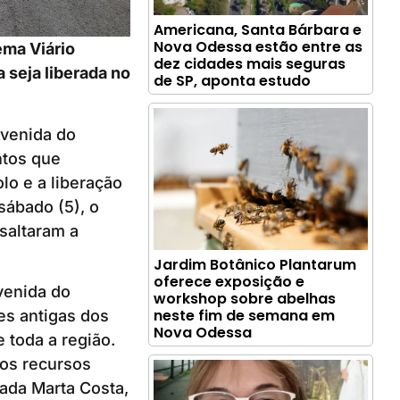
Americana, Santa Bárbara e
Nova Odessa estão entre as
ema Viário
dez cidades mais seguras
a seja liberada no
de SP, aponta estudo
Avenida do
ntos que
lo e a liberação
 sábado (5), o
ssaltaram a
Jardim Botânico Plantarum
oferece exposição e
venida do
workshop sobre abelhas
neste fim de semana em
es antigas dos
Nova Odessa
 toda a região.
aos recursos
ada Marta Costa,