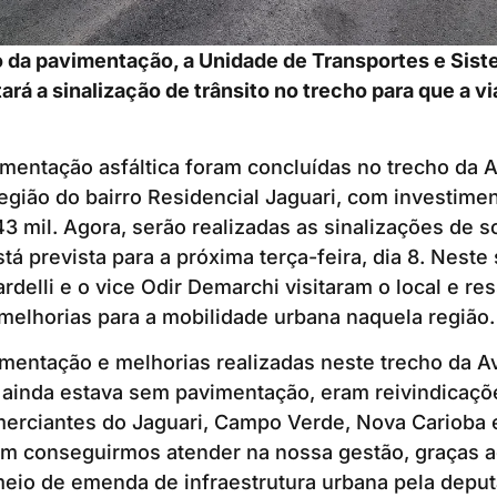
 da pavimentação, a Unidade de Transportes e Sist
rá a sinalização de trânsito no trecho para que a vi
mentação asfáltica foram concluídas no trecho da 
egião do bairro Residencial Jaguari, com investime
3 mil. Agora, serão realizadas as sinalizações de so
stá prevista para a próxima terça-feira, dia 8. Neste
rdelli e o vice Odir Demarchi visitaram o local e re
melhorias para a mobilidade urbana naquela região.
imentação e melhorias realizadas neste trecho da A
 ainda estava sem pavimentação, eram reivindicaçõ
erciantes do Jaguari, Campo Verde, Nova Carioba e
 em conseguirmos atender na nossa gestão, graças 
eio de emenda de infraestrutura urbana pela deput