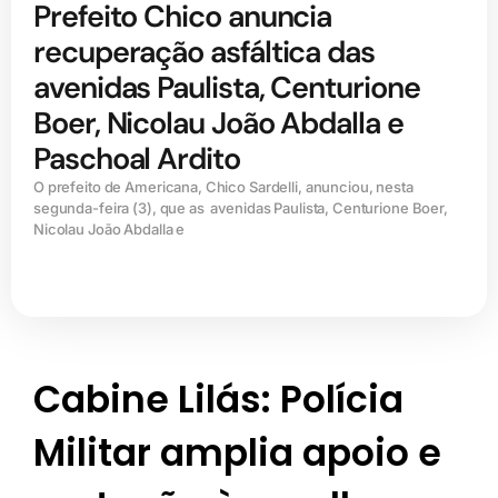
Prefeito Chico anuncia
recuperação asfáltica das
avenidas Paulista, Centurione
Boer, Nicolau João Abdalla e
Paschoal Ardito
O prefeito de Americana, Chico Sardelli, anunciou, nesta
segunda-feira (3), que as avenidas Paulista, Centurione Boer,
Nicolau João Abdalla e
Cabine Lilás: Polícia
Militar amplia apoio e