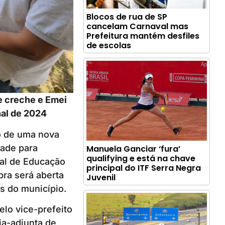
Blocos de rua de SP
cancelam Carnaval mas
Prefeitura mantém desfiles
de escolas
e creche e Emei
nal de 2024
ão de uma nova
dade para
Manuela Ganciar ‘fura’
qualifying e está na chave
pal de Educação
principal do ITF Serra Negra
obra será aberta
Juvenil
s do município.
elo vice-prefeito
ia-adjunta de