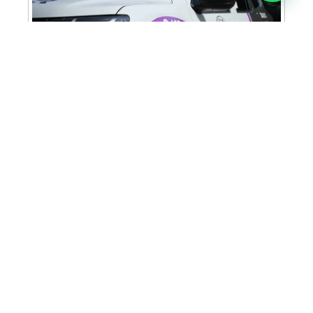
Cabine Lilás: Polícia Militar amplia apoio e
proteção às mulheres vítimas de violência
Homem é preso em flagrante por tráfico
de drogas em Santa Bárbara d’Oeste