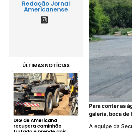
Redação Jornal
Americanense
ÚLTIMAS NOTÍCIAS
Para conter as á
galeria, boca de
DIG de Americana
recupera caminhão
A equipe da Secr
furtado e prende dois