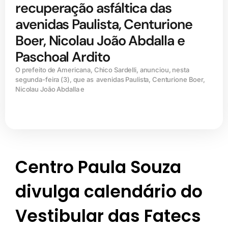
recuperação asfáltica das
avenidas Paulista, Centurione
Boer, Nicolau João Abdalla e
Paschoal Ardito
O prefeito de Americana, Chico Sardelli, anunciou, nesta
segunda-feira (3), que as avenidas Paulista, Centurione Boer,
Nicolau João Abdalla e
Centro Paula Souza
divulga calendário do
Vestibular das Fatecs