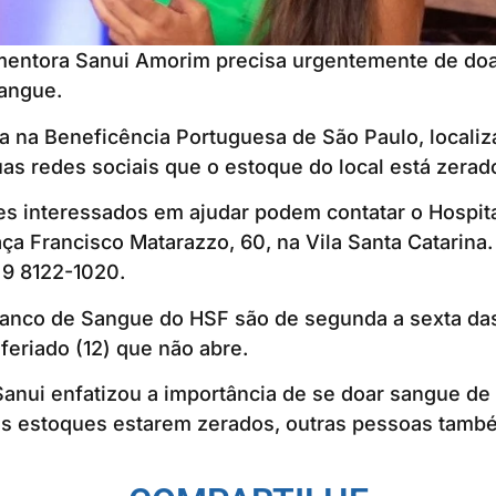
mentora Sanui Amorim precisa urgentemente de do
sangue.
da na Beneficência Portuguesa de São Paulo, localiz
as redes sociais que o estoque do local está zerad
s interessados em ajudar podem contatar o Hospita
aça Francisco Matarazzo, 60, na Vila Santa Catarina
 9 8122-1020.
Banco de Sangue do HSF são de segunda a sexta das
eriado (12) que não abre.
anui enfatizou a importância de se doar sangue de 
dos estoques estarem zerados, outras pessoas tamb