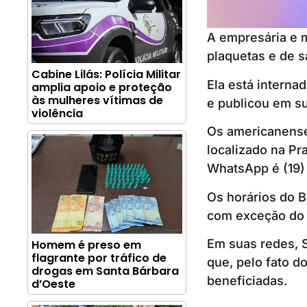
A empresária e 
plaquetas e de 
Cabine Lilás: Polícia Militar
Ela está interna
amplia apoio e proteção
às mulheres vítimas de
e publicou em su
violência
Os americanense
localizado na Pr
WhatsApp é (19)
Os horários do 
com exceção do f
Em suas redes, S
Homem é preso em
flagrante por tráfico de
que, pelo fato 
drogas em Santa Bárbara
beneficiadas.
d’Oeste