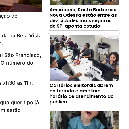
Americana, Santa Bárbara e
Nova Odessa estão entre as
ação de
dez cidades mais seguras
de SP, aponta estudo
ada na Bela Vista
o.
l São Francisco,
. O número do
 7h30 às 11h,
Cartórios eleitorais abrem
no feriado e ampliam
horário de atendimento ao
público
qualquer tipo já
ém serão