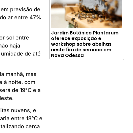
 sem previsão de
 do ar entre 47%
Jardim Botânico Plantarum
or sol entre
oferece exposição e
workshop sobre abelhas
não haja
neste fim de semana em
 umidade de até
Nova Odessa
pela manhã, mas
e à noite, com
erá de 19°C e a
este.
itas nuvens, e
aria entre 18°C e
talizando cerca