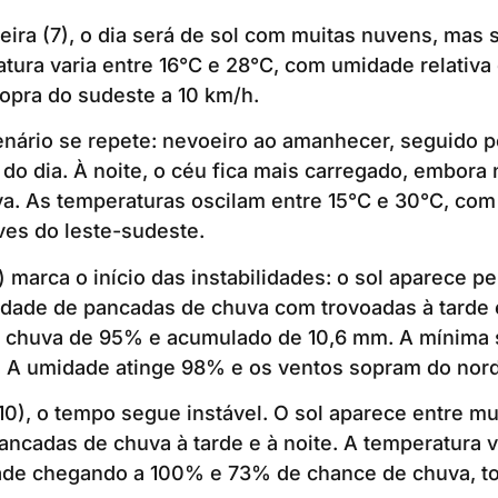
ira (7), o dia será de sol com muitas nuvens, mas
tura varia entre 16°C e 28°C, com umidade relativa
opra do sudeste a 10 km/h.
cenário se repete: nevoeiro ao amanhecer, seguido p
do dia. À noite, o céu fica mais carregado, embora 
a. As temperaturas oscilam entre 15°C e 30°C, com
ves do leste-sudeste.
9) marca o início das instabilidades: o sol aparece 
lidade de pancadas de chuva com trovoadas à tarde 
e chuva de 95% e acumulado de 10,6 mm. A mínima s
 A umidade atinge 98% e os ventos sopram do nord
(10), o tempo segue instável. O sol aparece entre mu
ancadas de chuva à tarde e à noite. A temperatura v
de chegando a 100% e 73% de chance de chuva, to