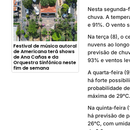
Nesta segunda-fe
chuva. A tempera
e 91%. O vento s
Na terça (8), o 
nuvens ao longo 
Festival de música autoral
de Americana terá shows
previsão de chuv
de Ana Cañas e da
93% e ventos le
Orquestra Sinfônica neste
fim de semana
A quarta-feira (
há forte possibi
probabilidade d
máxima de 29°C.
Na quinta-feira 
há previsão de p
26°C, com umida