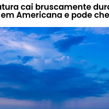
tura cai bruscamente dur
em Americana e pode che