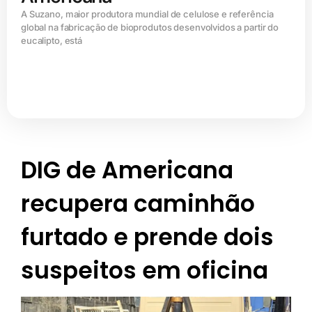
A Suzano, maior produtora mundial de celulose e referência
global na fabricação de bioprodutos desenvolvidos a partir do
eucalipto, está
DIG de Americana
recupera caminhão
furtado e prende dois
suspeitos em oficina