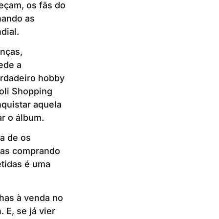
eçam, os fãs do
nando as
dial.
anças,
ede a
erdadeiro hobby
voli Shopping
quistar aquela
tar o álbum.
a de os
enas comprando
etidas é uma
nhas à venda no
 E, se já vier