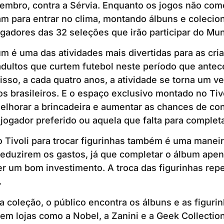
embro, contra a Sérvia. Enquanto os jogos não com
am para entrar no clima, montando álbuns e colecio
ogadores das 32 seleções que irão participar do Mun
m é uma das atividades mais divertidas para as cri
dultos que curtem futebol neste período que antec
isso, a cada quatro anos, a atividade se torna um v
os brasileiros. E o espaço exclusivo montado no Ti
elhorar a brincadeira e aumentar as chances de con
 jogador preferido ou aquela que falta para comple
 Tivoli para trocar figurinhas também é uma maneir
reduzirem os gastos, já que completar o álbum ap
r um bom investimento. A troca das figurinhas rep
a.
 coleção, o público encontra os álbuns e as figuri
em lojas como a Nobel, a Zanini e a Geek Collection.