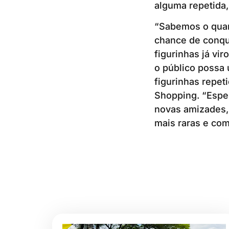
alguma repetida,
“Sabemos o quan
chance de conqui
figurinhas já vir
o público possa 
figurinhas repet
Shopping. “Esper
novas amizades, 
mais raras e co