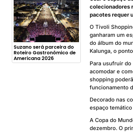
colecionadores 
pacotes requer 
O Tivoli Shoppin
ganharam um espa
do álbum do mund
Suzano será parceira do
Kalunga, o ponto
Roteiro Gastronômico de
Americana 2026
Para usufruir do
acomodar e começ
shopping poderão
funcionamento 
Decorado nas cor
espaço temático
A Copa do Mundo
dezembro. O prim