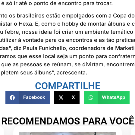
 é só ir até o ponto de encontro para trocar.
to os brasileiros estão empolgados com a Copa d
star o Hexa. E, como o hobby de montar álbuns e c
ou febre, nossa ideia foi criar um ambiente temático 
utilizar à vontade para os encontros e as tão pratic
idas”, diz Paula Funichello, coordenadora de Marketi
amos que esse local seja um ponto para confratern
que as pessoas se reúnam, se divirtam, encontrem 
mpletem seus álbuns”, acrescenta.
COMPARTILHE
Facebook
X
WhatsApp
RECOMENDAMOS PARA VOCÊ