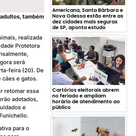
Americana, Santa Bárbara e
Nova Odessa estão entre as
 adultos, também
dez cidades mais seguras
de SP, aponta estudo
imais, realizada
dade Protetora
ensalmente,
gora será
ta-feira (20). De
 cães e gatos.
Cartórios eleitorais abrem
er retomar essa
no feriado e ampliam
erão adotados,
horário de atendimento ao
público
cuidados e
Funichello.
tiva para o