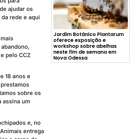
sos para
de ajudar os
 da rede e aqui
Jardim Botânico Plantarum
imais
oferece exposição e
workshop sobre abelhas
e abandono,
neste fim de semana em
 e pelo CCZ
Nova Odessa
de 18 anos e
, prestamos
ntamos sobre os
a assina um
ochipados e, no
 Animais entrega