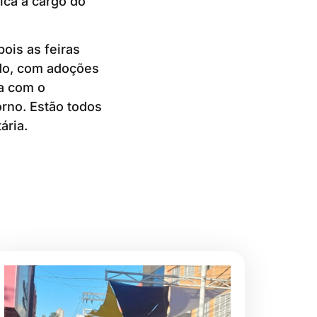
ica a cargo do
ois as feiras
ado, com adoções
ia com o
rno. Estão todos
ária.