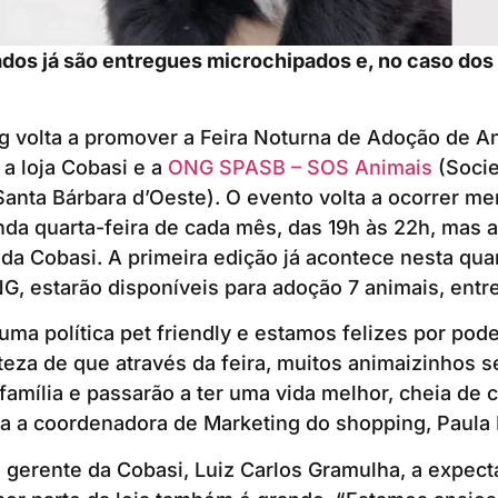
dos já são entregues microchipados e, no caso dos
g volta a promover a Feira Noturna de Adoção de An
a loja Cobasi e a
ONG SPASB – SOS Animais
(Socie
anta Bárbara d’Oeste). O evento volta a ocorrer m
a quarta-feira de cada mês, das 19h às 22h, mas a
 da Cobasi. A primeira edição já acontece nesta quar
, estarão disponíveis para adoção 7 animais, entre
a política pet friendly e estamos felizes por pod
eza de que através da feira, muitos animaizinhos s
família e passarão a ter uma vida melhor, cheia de 
a a coordenadora de Marketing do shopping, Paula 
gerente da Cobasi, Luiz Carlos Gramulha, a expecta