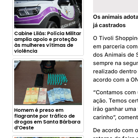
Os animais adota
já castrados
Cabine Lilás: Polícia Militar
O Tivoli Shoppin
amplia apoio e proteção
às mulheres vítimas de
em parceria com 
violência
dos Animais de S
sempre na segund
realizado dentro
acordo com a ONG
“Contamos com um
ação. Temos cert
irão ganhar uma 
Homem é preso em
flagrante por tráfico de
carinho”, coment
drogas em Santa Bárbara
d’Oeste
De acordo com o 