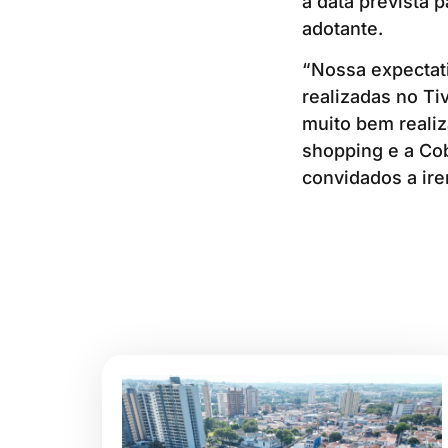
a data prevista 
adotante.
“Nossa expectati
realizadas no T
muito bem realiz
shopping e a Co
convidados a irem