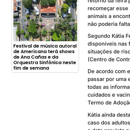
retorno da feira
recomeçar esse p
animais a encont
não poderia falta
Segundo Kátia Fe
disponíveis nas 
Festival de música autoral
de Americana terá shows
situações de ris
de Ana Cañas e da
(Centro de Contr
Orquestra Sinfônica neste
fim de semana
De acordo com el
passar por uma 
todas as inform
cuidados e vacin
Termo de Adoção
Kátia ainda dest
caso dos adultos