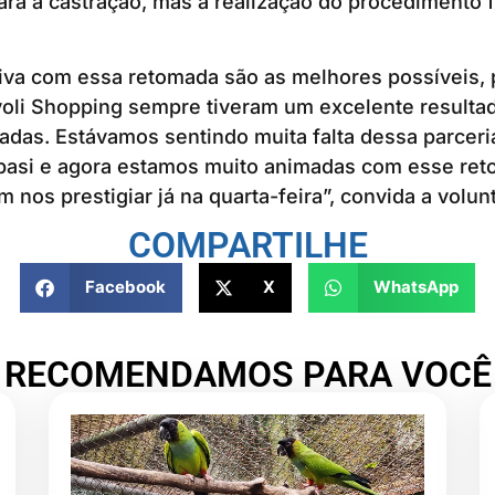
para a castração, mas a realização do procedimento f
va com essa retomada são as melhores possíveis, p
ivoli Shopping sempre tiveram um excelente result
adas. Estávamos sentindo muita falta dessa parcer
basi e agora estamos muito animadas com esse reto
 nos prestigiar já na quarta-feira”, convida a volunt
COMPARTILHE
Facebook
X
WhatsApp
RECOMENDAMOS PARA VOCÊ