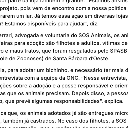
 por parte da loja também é grande. “Estamos ansio
rojeto, pois vem de encontro com a nossa política 
rarem um lar. Já temos essa ação em diversas lojas
r! Estamos disponíveis para ajudar”, diz.
rrari, advogada e voluntária do SOS Animais, os an
feiras para adoção são filhotes e adultos, vítimas d
co e maus tratos, que foram resgatados pelo SPASB
ole de Zoonoses) de Santa Bárbara d’Oeste.
a, para adotar um bichinho, é necessário ter mais 
entrevista com a equipe da ONG. “Nessa entrevista
ações sobre a adoção e a posse responsável e orie
as que os animais precisam. Depois disso, a pesso
, que prevê algumas responsabilidades”, explica.
aca que, os animais adotados já são entregues micr
, também já castrados. No caso dos filhotes, a SOS