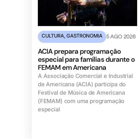
CULTURA
,
GASTRONOMIA
5 AGO 2026
ACIA prepara programação
especial para famílias durante o
FEMAM em Americana
A Associação Comercial e Industrial
de Americana (ACIA) participa do
Festival de Música de Americana
(FEMAM) com uma programação
especial