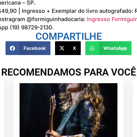
mericana – SP
.
49,90 | Ingresso + Exemplar do livro autografado: 
Instragram @formiguinhadocaria:
Ingresso Formiguin
pp (19) 98729-2130.
COMPARTILHE
Facebook
X
WhatsApp
RECOMENDAMOS PARA VOCÊ