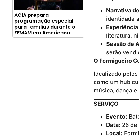
Narrativa de
ACIA prepara
identidade a
programação especial
para famílias durante o
Experiência 
FEMAM em Americana
literatura, 
Sessão de A
serão vendid
O Formigueiro Cu
Idealizado pelos
como um hub cul
música, dança e l
SERVIÇO
Evento:
Bat
Data:
26 de 
Local:
Formig