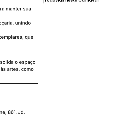
rodovias neste Carnaval
ara manter sua
çaria, unindo
exemplares, que
nsolida o espaço
às artes, como
e, 861, Jd.