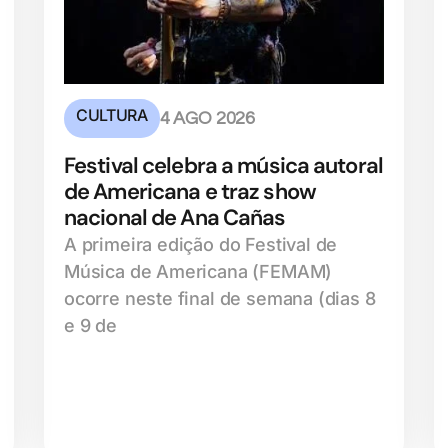
CULTURA
4 AGO 2026
Festival celebra a música autoral
de Americana e traz show
nacional de Ana Cañas
A primeira edição do Festival de
Música de Americana (FEMAM)
ocorre neste final de semana (dias 8
e 9 de