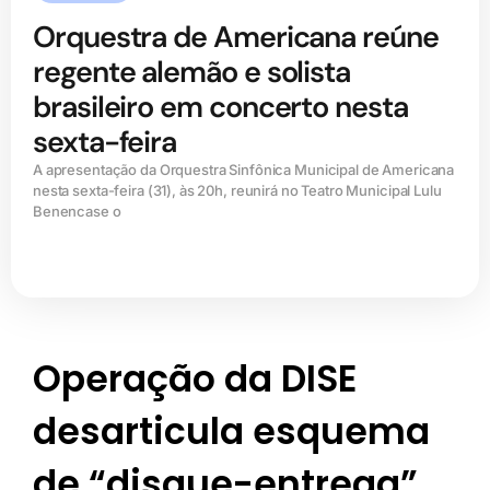
Orquestra de Americana reúne
regente alemão e solista
brasileiro em concerto nesta
sexta-feira
A apresentação da Orquestra Sinfônica Municipal de Americana
nesta sexta-feira (31), às 20h, reunirá no Teatro Municipal Lulu
Benencase o
Operação da DISE
desarticula esquema
de “disque-entrega”