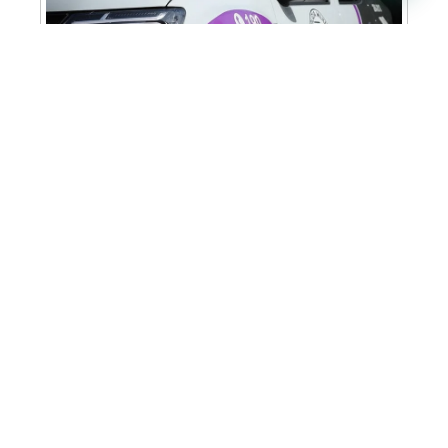
Cabine Lilás: Polícia Militar amplia apoio e
proteção às mulheres vítimas de violência
Homem é preso em flagrante por tráfico
de drogas em Santa Bárbara d’Oeste