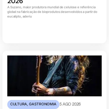
2026
A Suzano, maior produtora mundial de celulose e referência
global na fabricação de bioprodutos desenvolvidos a partir do
eucalipto, aderiu
CULTURA
,
GASTRONOMIA
5 AGO 2026