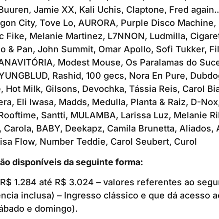
Buuren, Jamie XX, Kali Uchis, Claptone, Fred again..
gon City, Tove Lo, AURORA, Purple Disco Machine,
 Fike, Melanie Martinez, L7NNON, Ludmilla, Cigaret
o & Pan, John Summit, Omar Apollo, Sofi Tukker, Fili
ANAVITÓRIA, Modest Mouse, Os Paralamas do Suce
 YUNGBLUD, Rashid, 100 gecs, Nora En Pure, Dubdog
 Hot Milk, Gilsons, Devochka, Tássia Reis, Carol Bi
tera, Eli Iwasa, Madds, Medulla, Planta & Raiz, D-N
 Rooftime, Santti, MULAMBA, Larissa Luz, Melanie R
h, Carola, BABY, Deekapz, Camila Brunetta, Aliados, 
risa Flow, Number Teddie, Carol Seubert, Curol
ão disponíveis da seguinte forma:
e R$ 1.284 até R$ 3.024 – valores referentes ao seg
ncia inclusa) – Ingresso clássico e que dá acesso a
 sábado e domingo).