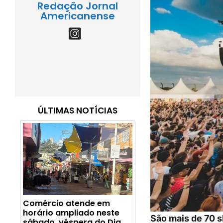
Redação Jornal
Americanense
ÚLTIMAS NOTÍCIAS
Comércio atende em
horário ampliado neste
São mais de 70 s
sábado, véspera do Dia