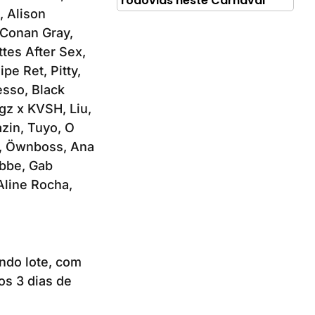
rodovias neste Carnaval
, Alison
 Conan Gray,
tes After Sex,
pe Ret, Pitty,
sso, Black
z x KVSH, Liu,
azin, Tuyo, O
ox, Öwnboss, Ana
ibbe, Gab
Aline Rocha,
undo lote, com
os 3 dias de