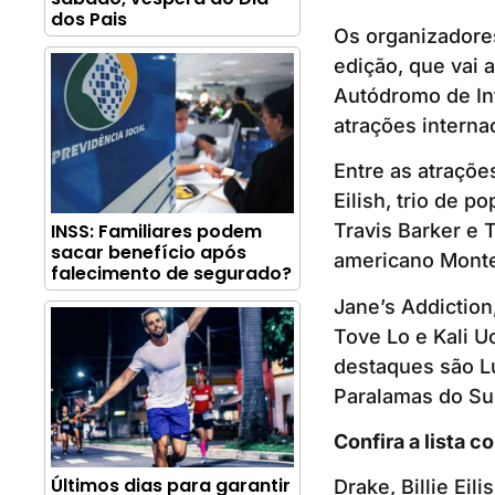
dos Pais
Os organizadores 
edição, que vai 
Autódromo de Int
atrações interna
Entre as atraçõe
Eilish, trio de 
INSS: Familiares podem
Travis Barker e 
sacar benefício após
americano Monter
falecimento de segurado?
Jane’s Addiction
Tove Lo e Kali U
destaques são Lu
Paralamas do Su
Confira a lista c
Últimos dias para garantir
Drake, Billie Eil