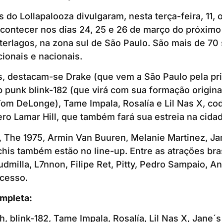
do Lollapalooza divulgaram, nesta terça-feira, 11, o
acontecer nos dias 24, 25 e 26 de março do próximo
erlagos, na zona sul de São Paulo. São mais de 70
cionais e nacionais.
s, destacam-se Drake (que vem a São Paulo pela prim
pop punk blink-182 (que virá com sua formação origin
Tom DeLonge), Tame Impala, Rosalía e Lil Nas X, c
o Lamar Hill, que também fará sua estreia na cidad
, The 1975, Armin Van Buuren, Melanie Martinez, Ja
chis também estão no line-up. Entre as atrações bras
dmilla, L7nnon, Filipe Ret, Pitty, Pedro Sampaio, An
cesso.
ompleta:
ish, blink-182, Tame Impala, Rosalía, Lil Nas X, Jane´