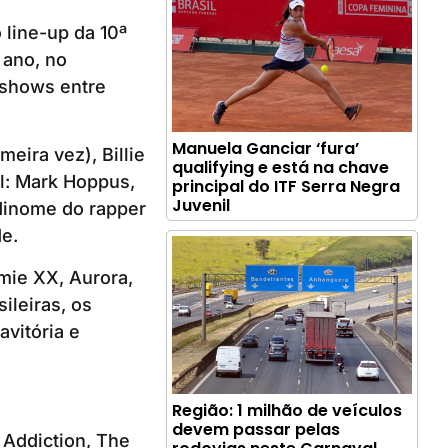
 line-up da 10ª
 ano, no
 shows entre
Manuela Ganciar ‘fura’
eira vez), Billie
qualifying e está na chave
al: Mark Hoppus,
principal do ITF Serra Negra
Juvenil
odinome do rapper
e.
mie XX, Aurora,
ileiras, os
avitória e
Região: 1 milhão de veículos
devem passar pelas
s Addiction, The