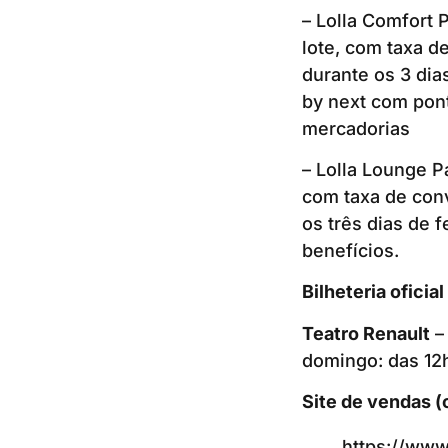
– Lolla Comfort 
lote, com taxa d
durante os 3 dias
by next com pont
mercadorias
– Lolla Lounge P
com taxa de con
os três dias de f
benefícios.
Bilheteria oficia
Teatro Renault
– 
domingo: das 12h
Site de vendas (
https://www