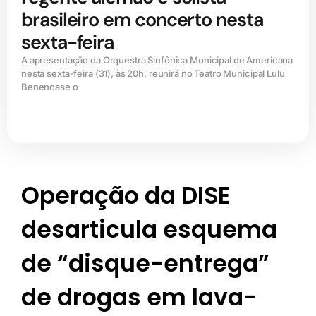
brasileiro em concerto nesta
sexta-feira
A apresentação da Orquestra Sinfônica Municipal de Americana
nesta sexta-feira (31), às 20h, reunirá no Teatro Municipal Lulu
Benencase o
Operação da DISE
desarticula esquema
de “disque-entrega”
de drogas em lava-