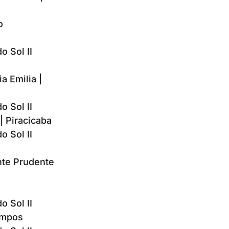
o
o Sol II
a Emilia |
o Sol II
| Piracicaba
o Sol II
nte Prudente
o Sol II
Campos