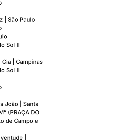
o
z | São Paulo
o
ulo
o Sol II
e Cia | Campinas
o Sol II
o
s João | Santa
AM” (PRAÇA DO
nto de Campo e
uventude |