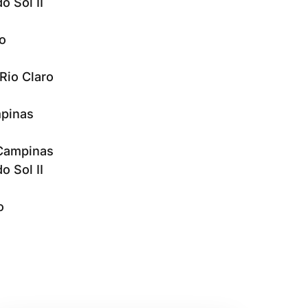
o Sol II
o
Rio Claro
mpinas
 Campinas
o Sol II
o