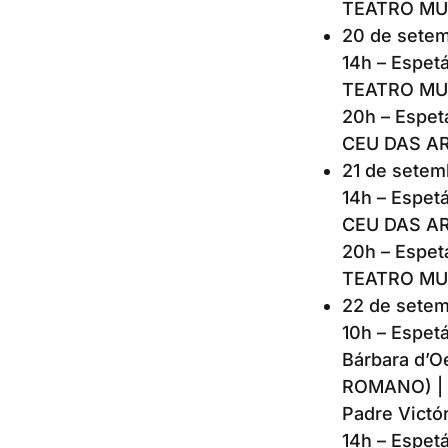
TEATRO MUNI
20 de setem
14h – Espetá
TEATRO MUNI
20h – Espet
CEU DAS ART
21 de setemb
14h – Espet
CEU DAS ART
20h – Espet
TEATRO MUNI
22 de setem
10h – Espetá
Bárbara d’
ROMANO) | E
Padre Victó
14h – Espetá