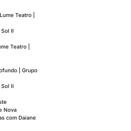
 Lume Teatro |
Sol II
me Teatro |
rofundo | Grupo
Sol II
ste
e Nova
ras com Daiane