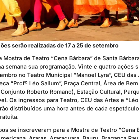
ções serão realizadas de 17 a 25 de setembro
a Mostra de Teatro “Cena Bárbara” de Santa Bárbar
ma semana sua programação. Vinte e quatro ações s
tembro no Teatro Municipal “Manoel Lyra”, CEU das 
oteca “Profº Léo Sallum”, Praça Central, Área de Bem
(Conjunto Roberto Romano), Estação Cultural, Parq
l. Os ingressos para Teatro, CEU das Artes e “Léo 
rão distribuídos uma hora antes de cada espetáculo
atuita.
upos se inscreveram para a Mostra de Teatro “Cena 
mericana, Araras, Araraquara, Bauru, Bragança Paul