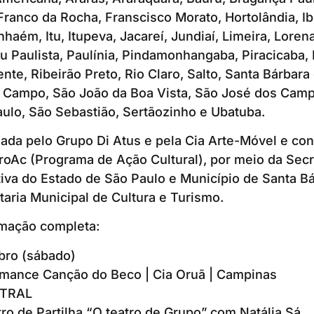
ranco da Rocha, Franscisco Morato, Hortolândia, Ibi
nhaém, Itu, Itupeva, Jacareí, Jundiaí, Limeira, Lore
 Paulista, Paulínia, Pindamonhangaba, Piracicaba,
nte, Ribeirão Preto, Rio Claro, Salto, Santa Bárbara
 Campo, São João da Boa Vista, São José dos Camp
aulo, São Sebastião, Sertãozinho e Ubatuba.
zada pelo Grupo Di Atus e pela Cia Arte-Móvel e co
oAc (Programa de Ação Cultural), por meio da Secre
iva do Estado de São Paulo e Município de Santa Bá
taria Municipal de Cultura e Turismo.
amação completa:
bro (sábado)
rmance Canção do Beco | Cia Oruã | Campinas
TRAL
ro de Partilha “O teatro de Grupo” com Natália Sá