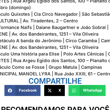
ES | Rua Argeu Egídio dos Santos, 100 – Planalto d
mbro (domingo)
áculo Quixotes | Cia Circo Navegador | São Sebastiã
TURAL | Av. Tiradentes, 2 – Centro
formance Naifs | Daiane Baugartner e João Sobral | 
E | Av. dos Bandeirantes, 1251 – Vila Oliveira
etáculo A banda do Jerônimo | Circo Caramba | Ca
E | Av. dos Bandeirantes, 1251 – Vila Oliveira
culo Uma história para Elise | Polo Artes Cênicas |
ES | Rua Argeu Egídio dos Santos, 100 – Planalto d
áculo Como se Fosse | Grupo Matula | Campinas
CIPAL MANOEL LYRA | Rua João XXIII, 61 – Centr
COMPARTILHE
Facebook
X
WhatsApp
RECOMENDAMOS PARA VOCÊ