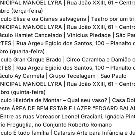
CIPAL MANOEL LYRA | Rua João XXIII, 61 – Centr
bro (terça-feira)
culo Elisa e os Cisnes selvagens | Teatro por um tri
CIPAL MANOEL LYRA | Rua João XXIII, 61 – Centr
áculo Hamlet Cancelado | Vinicius Piedade | São Pa
ES | Rua Argeu Egídio dos Santos, 100 – Planalto d
ro (quarta-feira)
áculo Gran Cirque Brado | Circo Caramba e Damião 
ES | Rua Argeu Egídio dos Santos, 100 – Planalto d
áculo Ay Carmela | Grupo Tecelagem | São Paulo
CIPAL MANOEL LYRA | Rua João XXIII, 61 – Centr
bro (quinta-feira)
culo História de Montar – Qual seu vaso? | Casa Doi
Oeste ÁREA DE BEM ESTAR E LAZER “EDGARD BAL
ntre as ruas Vereador Leonel Graciani, Ignácia Pi
rio Freguglia, no Conjunto Roberto Romano
culo É tudo família | Catarsis Arte para Infância e J