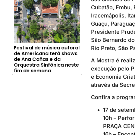
Cubatão, Embu, F
Iracemápolis, Ita
Guaçu, Paraguaçu
Presidente Prude
São Bernardo do
Festival de música autoral
Rio Preto, São P
de Americana terá shows
de Ana Cañas e da
A Mostra é reali
Orquestra Sinfônica neste
execução pelo Pr
fim de semana
e Economia Criat
através da Secre
Confira a progr
17 de setem
10h – Perfo
PRAÇA CEN
16h – Encont