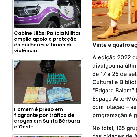
Cabine Lilás: Polícia Militar
amplia apoio e proteção
às mulheres vítimas de
Vinte e quatro a
violência
A edição 2022 d
divulgou na últi
de 17 a 25 de se
Cultural e Bibli
“Edgard Balam” 
Espaço Arte-Móve
com lotação – se
Homem é preso em
flagrante por tráfico de
programação é gr
drogas em Santa Bárbara
d’Oeste
No total, 165 gr
das cidades de A